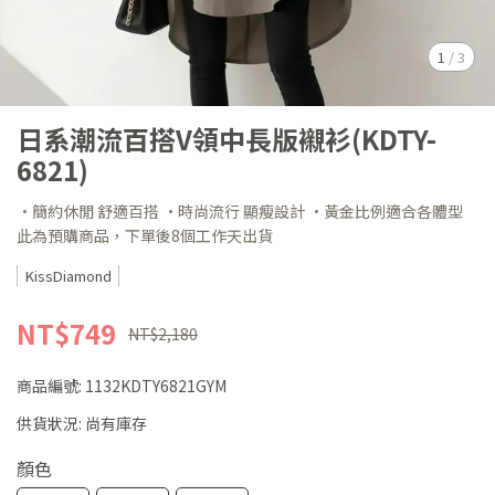
1
/
3
日系潮流百搭V領中長版襯衫(KDTY-
6821)
·簡約休閒 舒適百搭 ·時尚流行 顯瘦設計 ·黃金比例適合各體型
此為預購商品，下單後8個工作天出貨
KissDiamond
NT$749
NT$2,180
商品編號:
1132KDTY6821GYM
供貨狀況:
尚有庫存
顏色