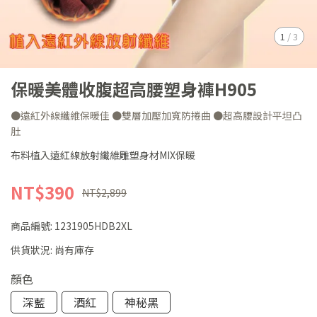
1
/
3
保暖美體收腹超高腰塑身褲H905
●遠紅外線纖維保暖佳 ●雙層加壓加寬防捲曲 ●超高腰設計平坦凸
肚
布料植入遠紅線放射纖維雕塑身材MIX保暖
NT$390
NT$2,899
商品編號:
1231905HDB2XL
供貨狀況:
尚有庫存
顏色
深藍
酒紅
神秘黑