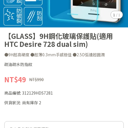
1
/
1
【GLASS】9H鋼化玻璃保護貼(適用
HTC Desire 728 dual sim)
●9H超高硬度 ●超薄0.3mm手感極佳 ●2.5D弧邊超圓潤
疏油疏水防指紋
NT$49
NT$990
商品編號:
312129HDS7281
供貨狀況:
尚有庫存 2