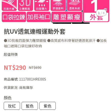
1
/
4
抗UV透氣連帽運動外套
●3D剪裁四面彈力雕塑顯瘦 ●高質感布料穿著舒適透氣排汗 ●加長
袖口遮陽口袋拉鍊好收納
超值特價
NT$290
NT$690
商品編號:
1117001HRE00S
供貨狀況:
尚有庫存
顏色
玫紅
藍色
紫色