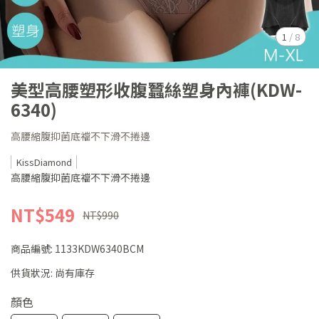
1
/
8
美型高腰塑形收腹蠶絲塑身內褲(KDW-
6340)
高腰縮腹抑菌底襠不下滑不捲邊
KissDiamond
高腰縮腹抑菌底襠不下滑不捲邊
NT$549
NT$990
商品編號:
1133KDW6340BCM
供貨狀況:
尚有庫存
顏色