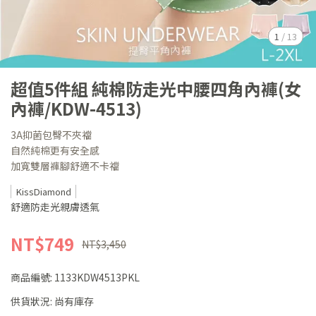
1
/
13
超值5件組 純棉防走光中腰四角內褲(女
內褲/KDW-4513)
3A抑菌包臀不夾襠
自然純棉更有安全感
加寬雙層褲腳舒適不卡襠
KissDiamond
舒適防走光親膚透氣
NT$749
NT$3,450
商品編號:
1133KDW4513PKL
供貨狀況:
尚有庫存