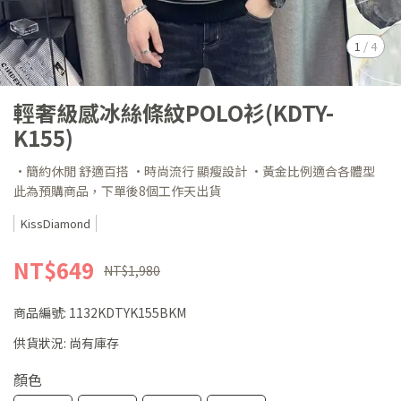
1
/
4
輕奢級感冰絲條紋POLO衫(KDTY-
K155)
·簡約休閒 舒適百搭 ·時尚流行 顯瘦設計 ·黃金比例適合各體型
此為預購商品，下單後8個工作天出貨
KissDiamond
NT$649
NT$1,980
商品編號:
1132KDTYK155BKM
供貨狀況:
尚有庫存
顏色