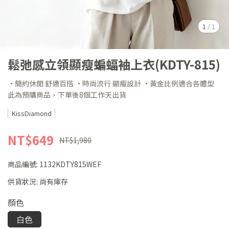
1
/
1
鬆弛感立領顯瘦蝙蝠袖上衣(KDTY-815)
·簡約休閒 舒適百搭 ·時尚流行 顯瘦設計 ·黃金比例適合各體型
此為預購商品，下單後8個工作天出貨
KissDiamond
NT$649
NT$1,980
商品編號:
1132KDTY815WEF
供貨狀況:
尚有庫存
顏色
白色