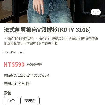
1
/
2
法式氣質棉麻V領襯衫(KDTY-3106)
·簡約休閒 舒適百搭 ·時尚流行 顯瘦設計 ·黃金比例適合各體型
此為預購商品，下單後8個工作天出貨
KissDiamond
NT$590
NT$1,780
商品編號:
1132KDTY3106WEM
供貨狀況:
尚有庫存
顏色
白色
亞麻色