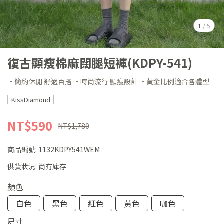
1
/
5
復古顯瘦棉麻闊腿短褲(KDPY-541)
·簡約休閒 舒適百搭 ·時尚流行 顯瘦設計 ·黃金比例適合各體型
KissDiamond
NT$590
NT$1,780
商品編號:
1132KDPY541WEM
供貨狀況:
尚有庫存
顏色
白色
黑色
紅色
黃色
咖色
尺寸