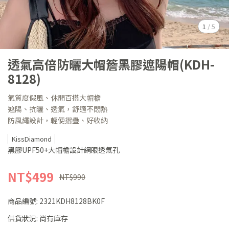
1
/
5
透氣高倍防曬大帽簷黑膠遮陽帽(KDH-
8128)
氣質度假風、休閒百搭大帽檐
遮陽、抗曬、透氣，舒適不悶熱
防風繩設計，輕便摺疊、好收納
KissDiamond
黑膠UPF50+大帽檐設計網眼透氣孔
NT$499
NT$990
商品編號:
2321KDH8128BK0F
供貨狀況:
尚有庫存