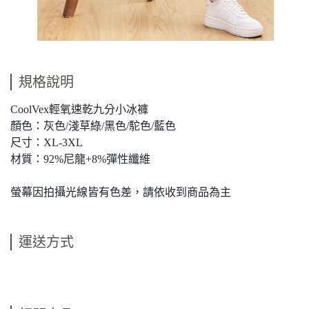
規格說明
CoolVex輕氧速乾九分小冰褲
顏色：灰色/淺草綠/黑色/駝色/藍色
尺寸：XL-3XL
材質：92%尼龍+8%彈性纖維
螢幕因拍攝光線皆有色差，請依收到商品為主
運送方式