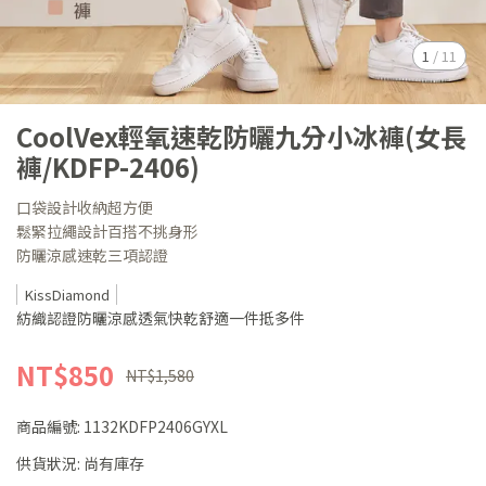
1
/
11
CoolVex輕氧速乾防曬九分小冰褲(女長
褲/KDFP-2406)
口袋設計收納超方便
鬆緊拉繩設計百搭不挑身形
防曬涼感速乾三項認證
KissDiamond
紡織認證防曬涼感透氣快乾舒適一件抵多件
NT$850
NT$1,580
商品編號:
1132KDFP2406GYXL
供貨狀況:
尚有庫存