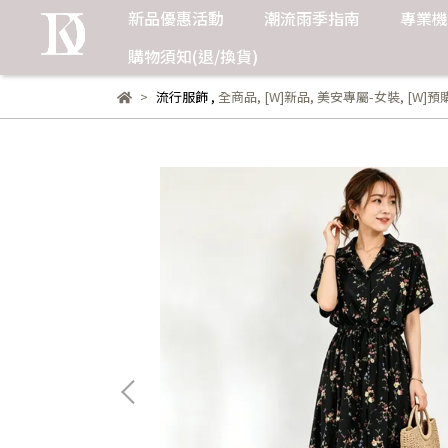
新品優惠活動
潮流雨季指南
專業機
購物須知(退/換貨)
流行服飾
,
全商品
,
[W]新品
,
美安專屬-女裝
,
[W]預