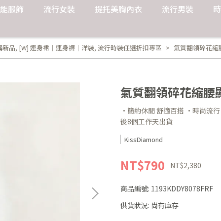
能服飾
流行女裝
提托美胸內衣
流行男裝
時
購新品
,
[W] 連身裙｜連身褲｜洋裝
,
流行時裝任選折扣專區
氣質翻領碎花縮腰顯
氣質翻領碎花縮腰顯瘦
·簡約休閒 舒適百搭 ·時尚流行
後8個工作天出貨
KissDiamond
NT$790
NT$2,380
商品編號:
1193KDDY8078FRF
供貨狀況:
尚有庫存