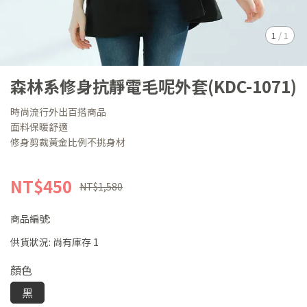
1
/
1
森林系修身抗靜電毛呢外套(KDC-1071)
時尚流行外出百搭商品
面料保暖舒適
修身剪裁黃金比例不挑身材
NT$450
NT$1,580
商品編號:
供貨狀況:
尚有庫存 1
顏色
黑