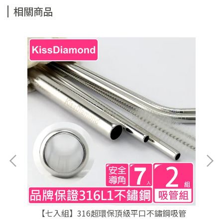
相關商品
【七入組】316超環保頂級平口不鏽鋼吸管
【