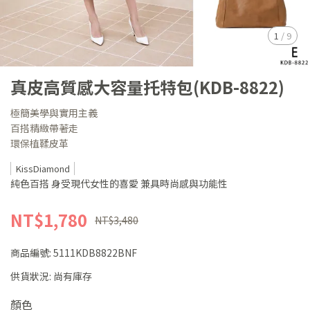
1
/
9
真皮高質感大容量托特包(KDB-8822)
極簡美學與實用主義
百搭精緻帶著走
環保植鞣皮革
KissDiamond
純色百搭 身受現代女性的喜愛 兼具時尚感與功能性
NT$1,780
NT$3,480
商品編號:
5111KDB8822BNF
供貨狀況:
尚有庫存
顏色