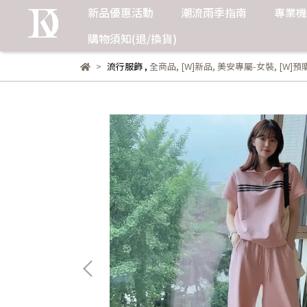
新品優惠活動
潮流雨季指南
專業機
購物須知(退/換貨)
流行服飾
,
全商品
,
[W]新品
,
美安專屬-女裝
,
[W]預