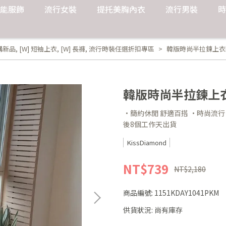
能服飾
流行女裝
提托美胸內衣
流行男裝
時
購新品
,
[W] 短袖上衣
,
[W] 長褲
,
流行時裝任選折扣專區
韓版時尚半拉鍊上衣闊腿
韓版時尚半拉鍊上衣闊
·簡約休閒 舒適百搭 ·時尚流行
後8個工作天出貨
KissDiamond
NT$739
NT$2,180
商品編號:
1151KDAY1041PKM
供貨狀況:
尚有庫存