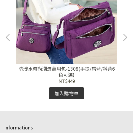
防潑水時尚潮流萬用包-1308(手提/肩背/斜背6
防
色可選)
NT$449
加入購物車
Informations