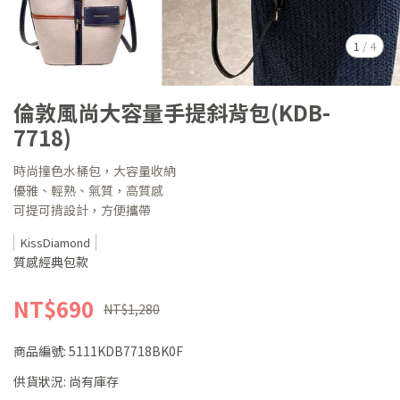
1
/
4
倫敦風尚大容量手提斜背包(KDB-
7718)
時尚撞色水桶包，大容量收納
優雅、輕熟、氣質，高質感
可提可揹設計，方便攜帶
KissDiamond
質感經典包款
NT$690
NT$1,280
商品編號:
5111KDB7718BK0F
供貨狀況:
尚有庫存