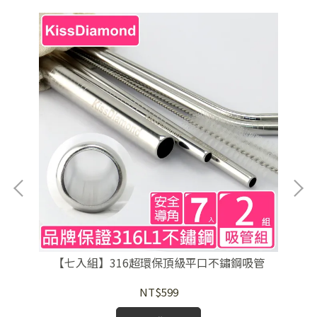
【七入組】316超環保頂級平口不鏽鋼吸管
【
NT$599