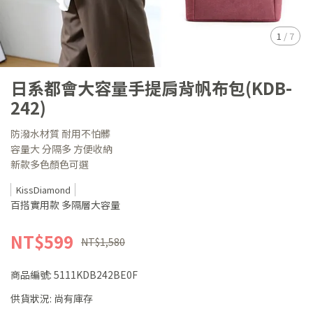
1
/
7
日系都會大容量手提肩背帆布包(KDB-
242)
防潑水材質 耐用不怕髒
容量大 分隔多 方便收納
新款多色顏色可選
KissDiamond
百搭實用款 多隔層大容量
NT$599
NT$1,580
商品編號:
5111KDB242BE0F
供貨狀況:
尚有庫存