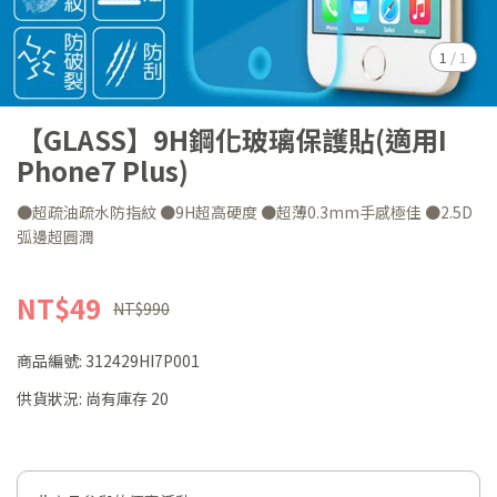
1
/
1
【GLASS】9H鋼化玻璃保護貼(適用I
Phone7 Plus)
●超疏油疏水防指紋 ●9H超高硬度 ●超薄0.3mm手感極佳 ●2.5D
弧邊超圓潤
NT$49
NT$990
商品編號:
312429HI7P001
供貨狀況:
尚有庫存 20