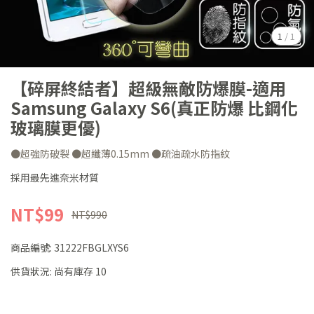
1
/
1
【碎屏終結者】超級無敵防爆膜-適用
Samsung Galaxy S6(真正防爆 比鋼化
玻璃膜更優)
●超強防破裂 ●超纖薄0.15mm ●疏油疏水防指紋
採用最先進奈米材質
NT$99
NT$990
商品編號:
31222FBGLXYS6
供貨狀況:
尚有庫存 10