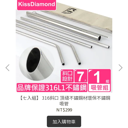
【七入組】 316斜口 頂級不鏽鋼材環保不鏽鋼
【
吸管
NT$299
加入購物車