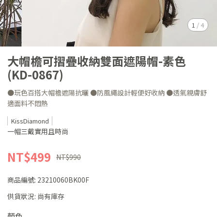
1
/
4
大帽檐可摺疊收納雙面遮陽帽-素色
(KD-0867)
●玩色百搭大帽檐遮陽抗曬 ●防風繩設計輕便好收納 ●透氣親膚舒
適面料不悶熱
KissDiamond
一帽三戴實用且時尚
NT$499
NT$990
商品編號:
23210060BK00F
供貨狀況:
尚有庫存
顏色