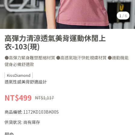
1
/
6
高彈力清涼透氣美背運動休閒上
衣-103(現)
●高彈力緊身雕塑壓縮材質 ●高透氣吸汗快乾親膚材質 ●運動機能
健身必備舒適款
KissDiamond
透氣性感美背舒適設計
NT$499
NT$1,117
商品編號:
1172KD103BK00S
供貨狀況:
尚有庫存
顏色