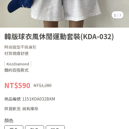
1
/
3
韓版球衣風休閒運動套裝(KDA-032)
時尚版型不挑身形
材質親膚舒適
KissDiamond
簡約百搭款式
NT$590
NT$1,280
商品編號:
1151KDA032BKM
供貨狀況:
尚有庫存
顏色