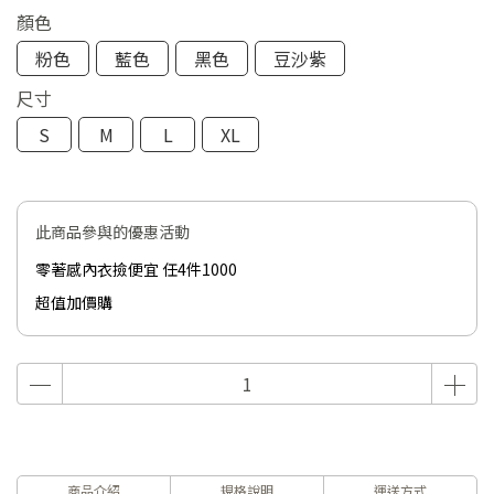
顏色
粉色
藍色
黑色
豆沙紫
尺寸
S
M
L
XL
此商品參與的優惠活動
零著感內衣撿便宜 任4件1000
超值加價購
商品介紹
規格說明
運送方式