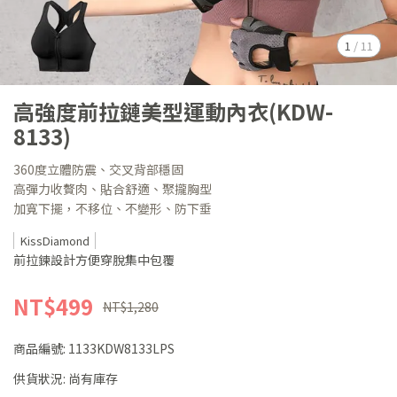
1
/
11
高強度前拉鏈美型運動內衣(KDW-
8133)
360度立體防震、交叉背部穩固
高彈力收贅肉、貼合舒適、聚攏胸型
加寬下擺，不移位、不變形、防下垂
KissDiamond
前拉鍊設計方便穿脫集中包覆
NT$499
NT$1,280
商品編號:
1133KDW8133LPS
供貨狀況:
尚有庫存