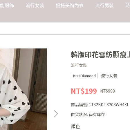
能服飾
流行女裝
提托美胸內衣
流行男裝
時
韓版印花雪紡顯瘦上衣(
流行女裝
流行女裝
KissDiamond
NT$199
NT$999
商品編號:
1132KDT8203WH4XL
供貨狀況:
尚有庫存
顏色