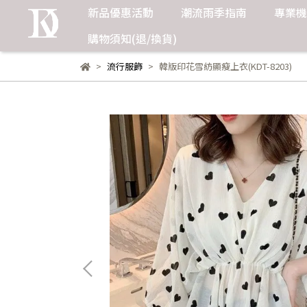
新品優惠活動
潮流雨季指南
專業機
購物須知(退/換貨)
流行服飾
韓版印花雪紡顯瘦上衣(KDT-8203)