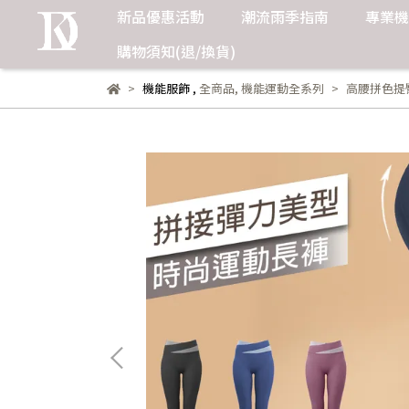
新品優惠活動
潮流雨季指南
專業機
購物須知(退/換貨)
機能服飾
,
全商品
,
機能運動全系列
高腰拼色提臀