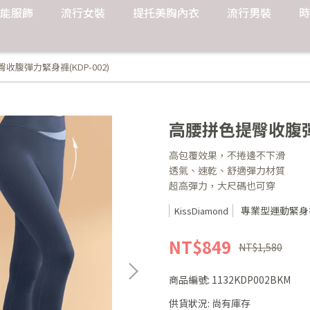
能服飾
流行女裝
提托美胸內衣
流行男裝
時
收腹彈力緊身褲(KDP-002)
高腰拼色提臀收腹彈力
高包覆效果，不捲邊不下滑
透氣、速乾、舒適彈力材質
超高彈力，大尺碼也可穿
專業型運動緊身
KissDiamond
NT$849
NT$1,580
商品編號:
1132KDP002BKM
供貨狀況:
尚有庫存