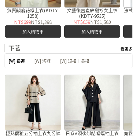
氣質顯瘦花樣上衣(KDTY-
文藝復古直紋襯衫女上衣
法式
1258)
(KDTY-9535)
NT$699
NT$1,398
NT$659
NT$1,580
N
加入購物車
加入購物車
下著
看更多
[W] 長褲
[W] 短褲
[W] 短裙｜長裙
輕熟優雅五分袖上衣九分褲
日系V領後綁結蝙蝠袖上衣
寬鬆