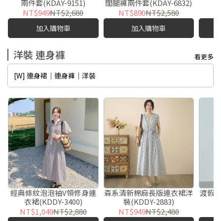
兩件套(KDAY-9151)
闊腿褲兩件套(KDAY-6832)
件
NT$949
NT$2,680
NT$890
NT$2,580
N
加入購物車
加入購物車
洋裝 連身褲
看更多
[W] 連身裙｜連身褲｜洋裝
經典條紋泡泡袖V領修身連
森系清新棉麻長版連衣裙洋
渡假
衣裙(KDDY-3400)
裝(KDDY-2883)
洋
NT$1,049
NT$2,880
NT$949
NT$2,480
N