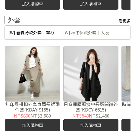
加入購物車
加入購物車
外套
看更多
[W] 春夏薄款外套｜罩衫
[W] 秋冬保暖外套｜大衣
無印風排扣外套直筒長裙兩
日系抓腰顯瘦中長版開襟外
時尚
件套(KDAY-9155)
套(KDCY-6615)
NT$890
NT$2,580
NT$849
NT$2,480
N
加入購物車
加入購物車