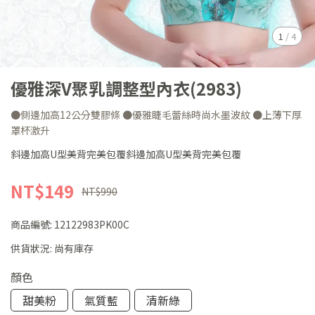
1
/
4
優雅深V聚乳調整型內衣(2983)
●側邊加高12公分雙膠條 ●優雅睫毛蕾絲時尚水墨波紋 ●上薄下厚
罩杯激升
斜邊加高U型美背完美包覆斜邊加高U型美背完美包覆
NT$149
NT$990
商品編號:
12122983PK00C
供貨狀況:
尚有庫存
顏色
甜美粉
氣質藍
清新綠