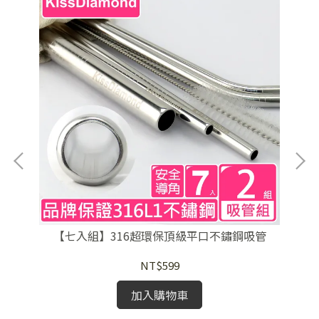
【七入組】316超環保頂級平口不鏽鋼吸管
【
NT$599
加入購物車