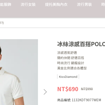
能服飾
流行女裝
提托美胸內衣
流行男裝
時
7)
冰絲涼感百搭POLO衫
涼感透氣舒適
簡約休閒 舒適百搭
時尚流行 顯瘦設計
黃金比例適合各體型
KissDiamond
NT$690
NT$990
商品編號:
1132KDT9077WEM