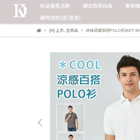
新品優惠活動
潮流雨季指南
專業機
購物須知(退/換貨)
[M] 上衣
,
全商品
冰絲涼感百搭POLO衫(KDT-907