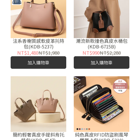
法系香榭質感軟皮革托特
潮流新款撞色真皮水桶包
包(KDB-5237)
(KDB-6715B)
NT$1,480
NT$1,980
NT$990
NT$2,280
加入購物車
加入購物車
簡約輕奢真皮手提斜背托
純色真皮RFID防盜刷風琴