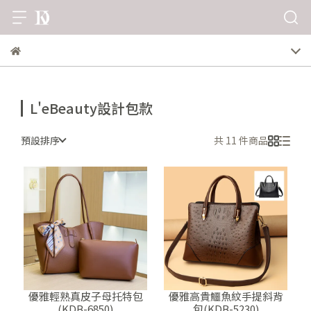
L'eBeauty設計包款
預設排序
共 11 件商品
優雅輕熟真皮子母托特包
優雅高貴鱷魚紋手提斜背
(KDB-6850)
包(KDB-5230)