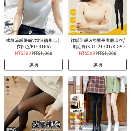
冰絲涼感緞面V領無袖背心上
裸感保暖玻尿酸美膚肌底衣/
衣(5色/KD-3166)
肌底褲(KDT-21701/KDP-
21701)
NT$290
NT$1,080
NT$599
NT$1,280
選購
選購