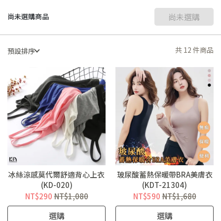
尚未選購
尚未選購商品
共 12 件商品
預設排序
冰絲涼感莫代爾舒適背心上衣
玻尿酸蓄熱保暖帶BRA美膚衣
(KD-020)
(KDT-21304)
NT$290
NT$1,080
NT$590
NT$1,680
選購
選購