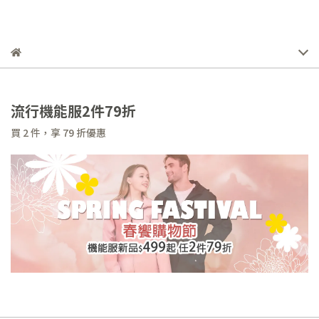
流行機能服2件79折
買 2 件，
享
79
折優惠