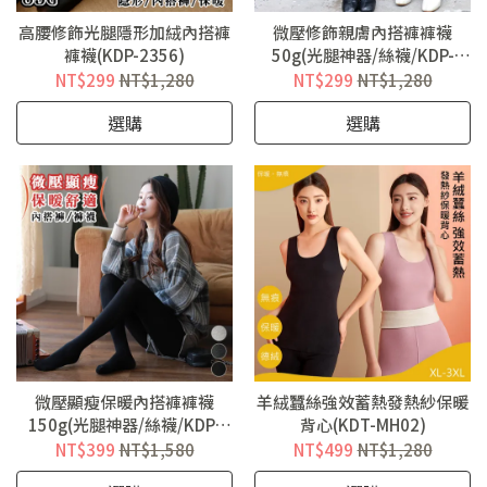
高腰修飾光腿隱形加絨內搭褲
微壓修飾親膚內搭褲褲襪
褲襪(KDP-2356)
50g(光腿神器/絲襪/KDP-
B001S)
NT$299
NT$1,280
NT$299
NT$1,280
選購
選購
微壓顯瘦保暖內搭褲褲襪
羊絨蠶絲強效蓄熱發熱紗保暖
150g(光腿神器/絲襪/KDP-
背心(KDT-MH02)
B004S)
NT$399
NT$1,580
NT$499
NT$1,280